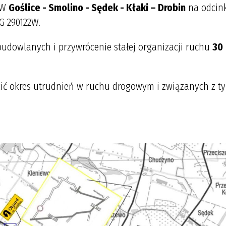
1W
Goślice - Smolino - Sędek - Kłaki – Drobin
na odcin
G 290122W.
dowlanych i przywrócenie stałej organizacji ruchu
30
ić okres utrudnień w ruchu drogowym i związanych z t