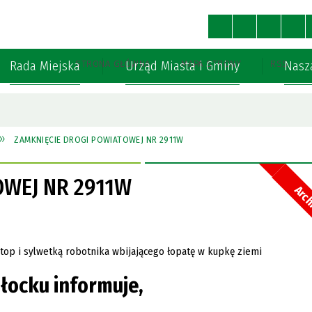
Rada Miejska
Urząd Miasta i Gminy
Nasz
STRONA GŁÓWNA
MAPA STRONY
RSS
ZAMKNIĘCIE DROGI POWIATOWEJ NR 2911W
OWEJ NR 2911W
Arc
łocku informuje,