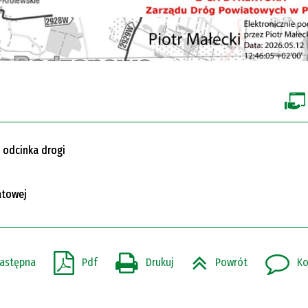
 odcinka drogi
atowej
astępna
Pdf
Drukuj
Powrót
Ko