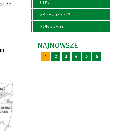
CUS
ku od
ZAPROSZENIA
KONKURSY
NAJNOWSZE
ym
1
2
3
4
5
6