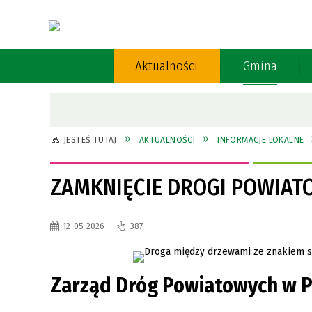
Aktualności
Gmina
JEDNOSTKI PODLEGŁE
DZIAŁALNOŚĆ GOSPODARCZA
PRACOWNICY URZĘDU
OCHRONA ŚRODOWISKA
JESTEŚ TUTAJ
AKTUALNOŚCI
INFORMACJE LOKALNE
SOŁTYSI KADENCJI 2023 - 2027
PLANOWANIE PRZESTRZENNE
ZAMKNIĘCIE DROGI POWIAT
GOSPODARKA NIERUCHOMOŚCIAMI
MATERIAŁY EDUKACYJNE DOTYCZĄCE
12-05-2026
387
SZCZEPIEŃ
USC
Zarząd Dróg Powiatowych w P
EWIDENCJA LUDNOŚCI
PODATKI I OPŁATY LOKALNE